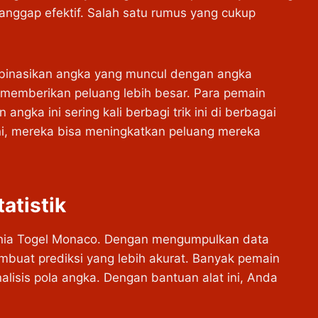
nggap efektif. Salah satu rumus yang cukup
inasikan angka yang muncul dengan angka
p memberikan peluang lebih besar. Para pemain
gka ini sering kali berbagi trik ini di berbagai
i, mereka bisa meningkatkan peluang mereka
atistik
unia Togel Monaco. Dengan mengumpulkan data
buat prediksi yang lebih akurat. Banyak pemain
isis pola angka. Dengan bantuan alat ini, Anda