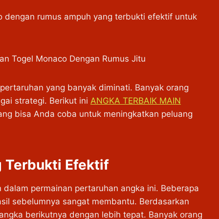
o dengan rumus ampuh yang terbukti efektif untuk
pertaruhan yang banyak diminati. Banyak orang
 strategi. Berikut ini
ANGKA TERBAIK MAIN
ng bisa Anda coba untuk meningkatkan peluang
Terbukti Efektif
dalam permainan pertaruhan angka ini. Beberapa
hasil sebelumnya sangat membantu. Berdasarkan
angka berikutnya dengan lebih tepat. Banyak orang