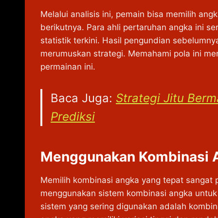
Melalui analisis ini, pemain bisa memilih an
berikutnya. Para ahli pertaruhan angka ini s
statistik terkini. Hasil pengundian sebelum
merumuskan strategi. Memahami pola ini men
permainan ini.
Baca Juga:
Strategi Jitu Ber
Prediksi
Menggunakan Kombinasi A
Memilih kombinasi angka yang tepat sangat
menggunakan sistem kombinasi angka untuk
sistem yang sering digunakan adalah kombi