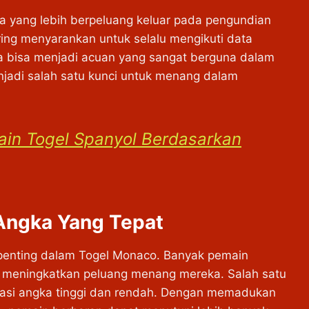
gka yang lebih berpeluang keluar pada pengundian
ering menyarankan untuk selalu mengikuti data
nya bisa menjadi acuan yang sangat berguna dalam
jadi salah satu kunci untuk menang dalam
main Togel Spanyol Berdasarkan
ngka Yang Tepat
 penting dalam Togel Monaco. Banyak pemain
 meningkatkan peluang menang mereka. Salah satu
nasi angka tinggi dan rendah. Dengan memadukan