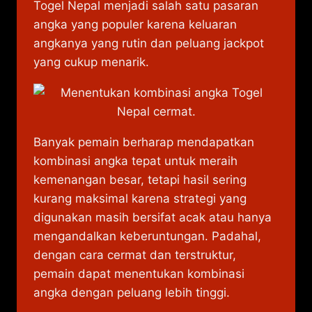
Togel Nepal menjadi salah satu pasaran
angka yang populer karena keluaran
angkanya yang rutin dan peluang jackpot
yang cukup menarik.
Banyak pemain berharap mendapatkan
kombinasi angka tepat untuk meraih
kemenangan besar, tetapi hasil sering
kurang maksimal karena strategi yang
digunakan masih bersifat acak atau hanya
mengandalkan keberuntungan. Padahal,
dengan cara cermat dan terstruktur,
pemain dapat menentukan kombinasi
angka dengan peluang lebih tinggi.