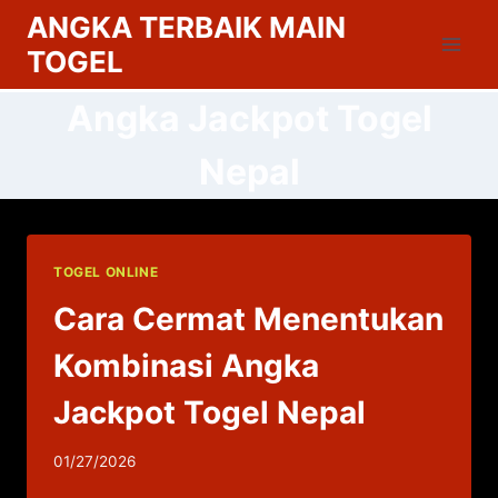
Skip
ANGKA TERBAIK MAIN
to
TOGEL
content
Angka Jackpot Togel
Nepal
TOGEL ONLINE
Cara Cermat Menentukan
Kombinasi Angka
Jackpot Togel Nepal
01/27/2026