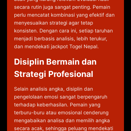
secara rutin juga sangat penting. Pemain
perlu mencatat kombinasi yang efektif dan
menyesuaikan strategi agar tetap
konsisten. Dengan cara ini, setiap taruhan
menjadi berbasis analisis, lebih terukur,
dan mendekati jackpot Togel Nepal.
Disiplin Bermain dan
Strategi Profesional
Selain analisis angka, disiplin dan
pengelolaan emosi sangat berpengaruh
terhadap keberhasilan. Pemain yang
terburu-buru atau emosional cenderung
mengabaikan analisa dan memilih angka
secara acak, sehingga peluang mendekati