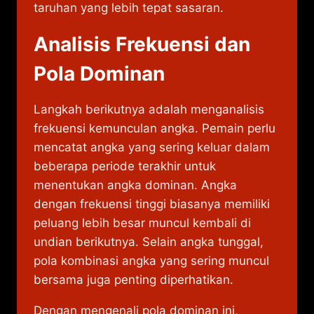
taruhan yang lebih tepat sasaran.
Analisis Frekuensi dan
Pola Dominan
Langkah berikutnya adalah menganalisis
frekuensi kemunculan angka. Pemain perlu
mencatat angka yang sering keluar dalam
beberapa periode terakhir untuk
menentukan angka dominan. Angka
dengan frekuensi tinggi biasanya memiliki
peluang lebih besar muncul kembali di
undian berikutnya. Selain angka tunggal,
pola kombinasi angka yang sering muncul
bersama juga penting diperhatikan.
Dengan mengenali pola dominan ini,