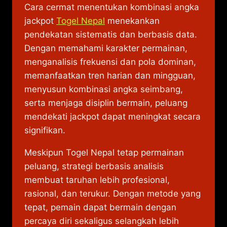
Cara cermat menentukan kombinasi angka
jackpot
Togel Nepal
menekankan
pendekatan sistematis dan berbasis data.
Dengan memahami karakter permainan,
menganalisis frekuensi dan pola dominan,
memanfaatkan tren harian dan mingguan,
menyusun kombinasi angka seimbang,
serta menjaga disiplin bermain, peluang
mendekati jackpot dapat meningkat secara
signifikan.
Meskipun Togel Nepal tetap permainan
peluang, strategi berbasis analisis
membuat taruhan lebih profesional,
rasional, dan terukur. Dengan metode yang
tepat, pemain dapat bermain dengan
percaya diri sekaligus selangkah lebih