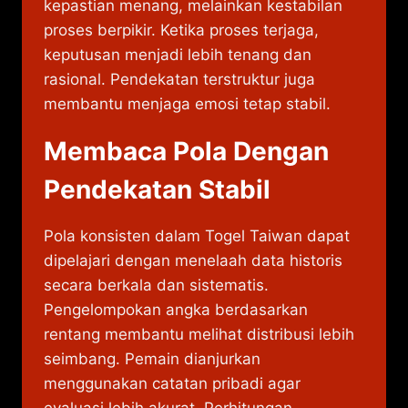
kepastian menang, melainkan kestabilan
proses berpikir. Ketika proses terjaga,
keputusan menjadi lebih tenang dan
rasional. Pendekatan terstruktur juga
membantu menjaga emosi tetap stabil.
Membaca Pola Dengan
Pendekatan Stabil
Pola konsisten dalam Togel Taiwan dapat
dipelajari dengan menelaah data historis
secara berkala dan sistematis.
Pengelompokan angka berdasarkan
rentang membantu melihat distribusi lebih
seimbang. Pemain dianjurkan
menggunakan catatan pribadi agar