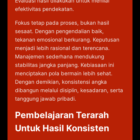
Evaluasi hasil dilakukan untuk menilai
efektivitas pendekatan.
Fokus tetap pada proses, bukan hasil
sesaat. Dengan pengendalian baik,
tekanan emosional berkurang. Keputusan
menjadi lebih rasional dan terencana.
Manajemen sederhana mendukung
stabilitas jangka panjang. Kebiasaan ini
menciptakan pola bermain lebih sehat.
Dengan demikian, konsistensi angka
dibangun melalui disiplin, kesadaran, serta
tanggung jawab pribadi.
Pembelajaran Terarah
Untuk Hasil Konsisten