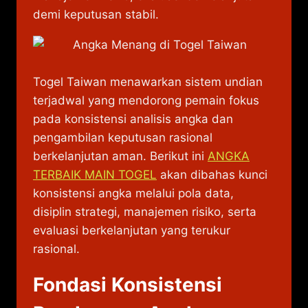
demi keputusan stabil.
Togel Taiwan menawarkan sistem undian
terjadwal yang mendorong pemain fokus
pada konsistensi analisis angka dan
pengambilan keputusan rasional
berkelanjutan aman. Berikut ini
ANGKA
TERBAIK MAIN TOGEL
akan dibahas kunci
konsistensi angka melalui pola data,
disiplin strategi, manajemen risiko, serta
evaluasi berkelanjutan yang terukur
rasional.
Fondasi Konsistensi