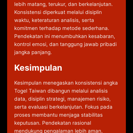
lebih matang, terukur, dan berkelanjutan.
Konsistensi diperkuat melalui disiplin
waktu, keteraturan analisis, serta
komitmen terhadap metode sederhana.
Pendekatan ini menumbuhkan kesabaran,
kontrol emosi, dan tanggung jawab pribadi
jangka panjang.
Kesimpulan
Kesimpulan menegaskan konsistensi angka
Togel Taiwan dibangun melalui analisis
data, disiplin strategi, manajemen risiko,
serta evaluasi berkelanjutan. Fokus pada
proses membantu menjaga stabilitas
keputusan. Pendekatan rasional
mendukung pengalaman lebih aman,