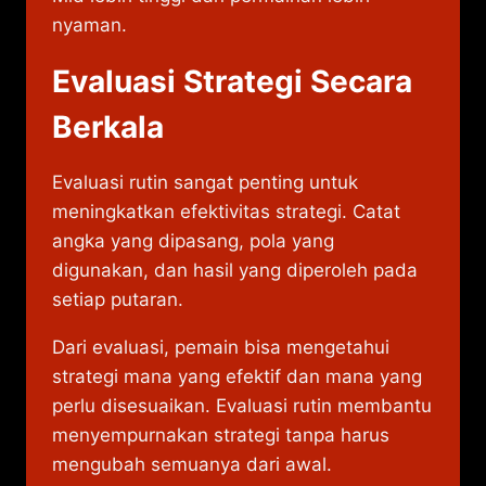
nyaman.
Evaluasi Strategi Secara
Berkala
Evaluasi rutin sangat penting untuk
meningkatkan efektivitas strategi. Catat
angka yang dipasang, pola yang
digunakan, dan hasil yang diperoleh pada
setiap putaran.
Dari evaluasi, pemain bisa mengetahui
strategi mana yang efektif dan mana yang
perlu disesuaikan. Evaluasi rutin membantu
menyempurnakan strategi tanpa harus
mengubah semuanya dari awal.