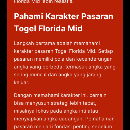
Florida Mid lebih realistis.
Pahami Karakter Pasaran
Togel Florida Mid
Langkah pertama adalah memahami
karakter pasaran Togel Florida Mid. Setiap
pasaran memiliki pola dan kecenderungan
angka yang berbeda, termasuk angka yang
sering muncul dan angka yang jarang
keluar.
Dengan memahami karakter ini, pemain
bisa menyusun strategi lebih tepat,
misalnya fokus pada angka inti atau
menyiapkan angka cadangan. Pemahaman
pasaran menjadi fondasi penting sebelum