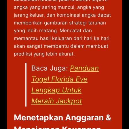
angka yang sering muncul, angka yang
jarang keluar, dan kombinasi angka dapat
memberikan gambaran strategi taruhan
yang lebih matang. Mencatat dan
memantau hasil keluaran dari hari ke hari
akan sangat membantu dalam membuat
prediksi yang lebih akurat.
Baca Juga:
Panduan
Togel Florida Eve
Lengkap Untuk
Meraih Jackpot
Menetapkan Anggaran &