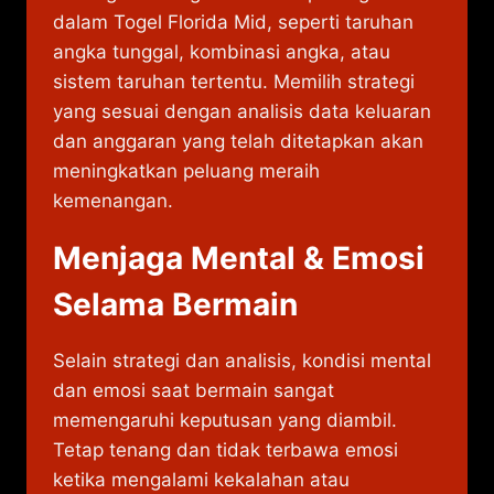
dalam Togel Florida Mid, seperti taruhan
angka tunggal, kombinasi angka, atau
sistem taruhan tertentu. Memilih strategi
yang sesuai dengan analisis data keluaran
dan anggaran yang telah ditetapkan akan
meningkatkan peluang meraih
kemenangan.
Menjaga Mental & Emosi
Selama Bermain
Selain strategi dan analisis, kondisi mental
dan emosi saat bermain sangat
memengaruhi keputusan yang diambil.
Tetap tenang dan tidak terbawa emosi
ketika mengalami kekalahan atau