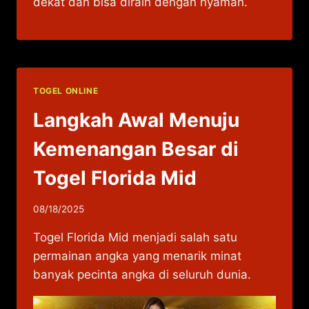
dekat dan bisa diraih dengan nyaman.
TOGEL ONLINE
Langkah Awal Menuju
Kemenangan Besar di
Togel Florida Mid
08/18/2025
Togel Florida Mid menjadi salah satu
permainan angka yang menarik minat
banyak pecinta angka di seluruh dunia.