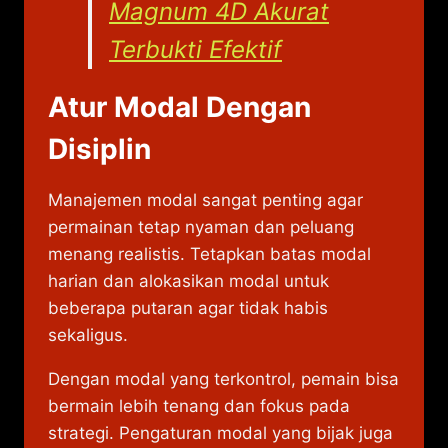
Magnum 4D Akurat
Terbukti Efektif
Atur Modal Dengan
Disiplin
Manajemen modal sangat penting agar
permainan tetap nyaman dan peluang
menang realistis. Tetapkan batas modal
harian dan alokasikan modal untuk
beberapa putaran agar tidak habis
sekaligus.
Dengan modal yang terkontrol, pemain bisa
bermain lebih tenang dan fokus pada
strategi. Pengaturan modal yang bijak juga