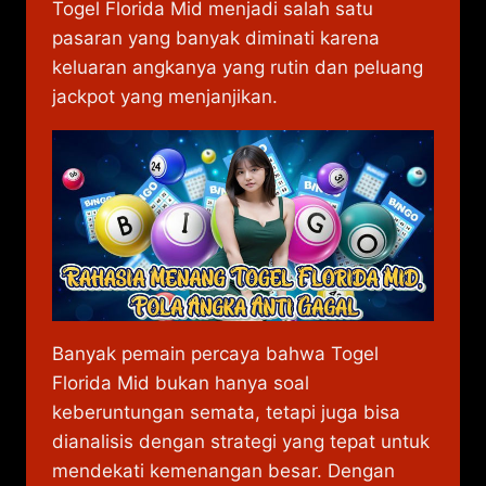
Togel Florida Mid menjadi salah satu
pasaran yang banyak diminati karena
keluaran angkanya yang rutin dan peluang
jackpot yang menjanjikan.
Banyak pemain percaya bahwa Togel
Florida Mid bukan hanya soal
keberuntungan semata, tetapi juga bisa
dianalisis dengan strategi yang tepat untuk
mendekati kemenangan besar. Dengan