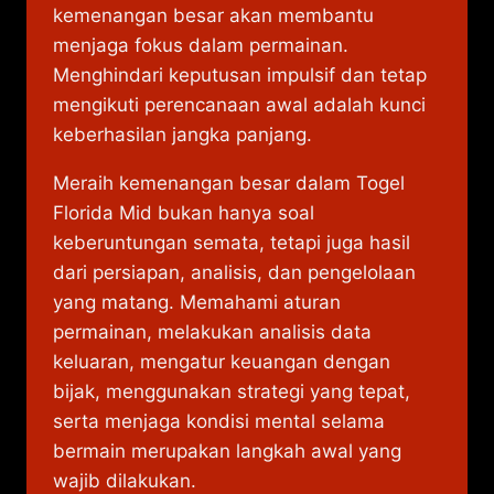
kemenangan besar akan membantu
menjaga fokus dalam permainan.
Menghindari keputusan impulsif dan tetap
mengikuti perencanaan awal adalah kunci
keberhasilan jangka panjang.
Meraih kemenangan besar dalam Togel
Florida Mid bukan hanya soal
keberuntungan semata, tetapi juga hasil
dari persiapan, analisis, dan pengelolaan
yang matang. Memahami aturan
permainan, melakukan analisis data
keluaran, mengatur keuangan dengan
bijak, menggunakan strategi yang tepat,
serta menjaga kondisi mental selama
bermain merupakan langkah awal yang
wajib dilakukan.