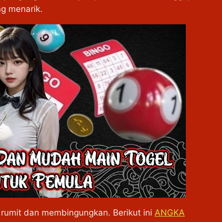
ng menarik.
 rumit dan membingungkan. Berikut ini
ANGKA