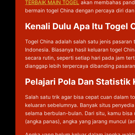
TERBAIK MAIN TOGEL
akan membahas pandua
bermain togel China dengan percaya diri dan 
Kenali Dulu Apa Itu Togel 
Togel China adalah salah satu jenis pasaran t
Indonesia. Biasanya hasil keluaran togel Chi
secara rutin, seperti setiap hari pada jam ter
dianggap lebih terpercaya dibanding pasaran 
Pelajari Pola Dan Statistik
Salah satu trik agar bisa cepat cuan dalam 
keluaran sebelumnya. Banyak situs penyedia
selama berbulan-bulan. Dari situ, kamu bisa 
(angka panas), angka yang jarang muncul (an
Angka yang belum keluar dalam jangka waktu 