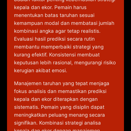
kepala dan ekor. Pemain harus
menentukan batas taruhan sesuai
kemampuan modal dan membatasi jumlah
kombinasi angka agar tetap realistis.
Evaluasi hasil prediksi secara rutin
membantu memperbaiki strategi yang
kurang efektif. Konsistensi membuat
keputusan lebih rasional, mengurangi risiko
kerugian akibat emosi.
Manajemen taruhan yang tepat menjaga
fokus analisis dan memastikan prediksi
kepala dan ekor diterapkan dengan
sistematis. Pemain yang disiplin dapat
meningkatkan peluang menang secara
signifikan. Kombinasi strategi analisa
kepala dan ekor dengan manajemen