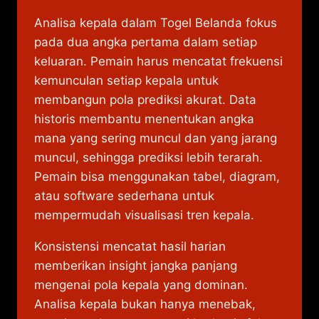
Analisa kepala dalam Togel Belanda fokus
pada dua angka pertama dalam setiap
keluaran. Pemain harus mencatat frekuensi
kemunculan setiap kepala untuk
membangun pola prediksi akurat. Data
historis membantu menentukan angka
mana yang sering muncul dan yang jarang
muncul, sehingga prediksi lebih terarah.
Pemain bisa menggunakan tabel, diagram,
atau software sederhana untuk
mempermudah visualisasi tren kepala.
Konsistensi mencatat hasil harian
memberikan insight jangka panjang
mengenai pola kepala yang dominan.
Analisa kepala bukan hanya menebak,