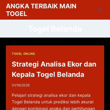
Skip
ANGKA TERBAIK MAIN
to
TOGEL
content
Togel Belanda
TOGEL ONLINE
Strategi Analisa Ekor dan
Kepala Togel Belanda
01/16/2026
Pelajari strategi analisa ekor dan kepala
Togel Belanda untuk prediksi lebih akurat
dengan kombinasi angka dan perhitungan