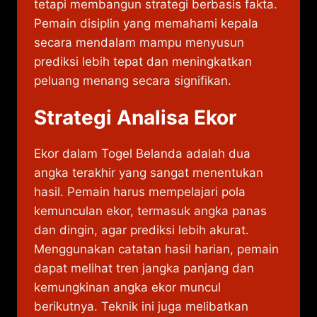
tetapi membangun strategi berbasis fakta.
Pemain disiplin yang memahami kepala
secara mendalam mampu menyusun
prediksi lebih tepat dan meningkatkan
peluang menang secara signifikan.
Strategi Analisa Ekor
Ekor dalam Togel Belanda adalah dua
angka terakhir yang sangat menentukan
hasil. Pemain harus mempelajari pola
kemunculan ekor, termasuk angka panas
dan dingin, agar prediksi lebih akurat.
Menggunakan catatan hasil harian, pemain
dapat melihat tren jangka panjang dan
kemungkinan angka ekor muncul
berikutnya. Teknik ini juga melibatkan