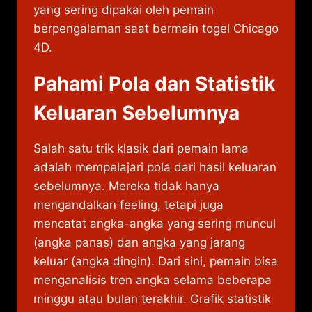
yang sering dipakai oleh pemain
berpengalaman saat bermain togel Chicago
4D.
Pahami Pola dan Statistik
Keluaran Sebelumnya
Salah satu trik klasik dari pemain lama
adalah mempelajari pola dari hasil keluaran
sebelumnya. Mereka tidak hanya
mengandalkan feeling, tetapi juga
mencatat angka-angka yang sering muncul
(angka panas) dan angka yang jarang
keluar (angka dingin). Dari sini, pemain bisa
menganalisis tren angka selama beberapa
minggu atau bulan terakhir. Grafik statistik