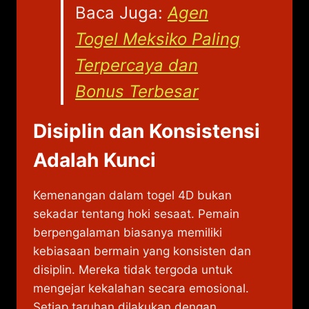
Baca Juga:
Agen
Togel Meksiko Paling
Terpercaya dan
Bonus Terbesar
Disiplin dan Konsistensi
Adalah Kunci
Kemenangan dalam togel 4D bukan
sekadar tentang hoki sesaat. Pemain
berpengalaman biasanya memiliki
kebiasaan bermain yang konsisten dan
disiplin. Mereka tidak tergoda untuk
mengejar kekalahan secara emosional.
Setiap taruhan dilakukan dengan