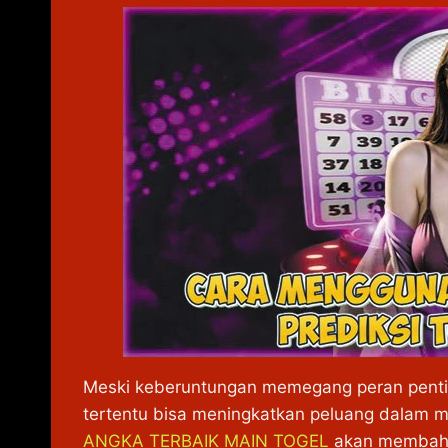
Meski keberuntungan memegang peran penti
tertentu bisa meningkatkan peluang dalam me
ANGKA TERBAIK MAIN TOGEL
akan membahas