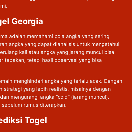
mi.
el Georgia
ma adalah memahami pola angka yang sering
aran angka yang dapat dianalisis untuk mengetahui
erulang kali atau angka yang jarang muncul bisa
r tebakan, tetapi hasil observasi yang bisa
main menghindari angka yang terlalu acak. Dengan
 strategi yang lebih realistis, misalnya dengan
 dan mengurangi angka “cold” (jarang muncul).
g sebelum rumus diterapkan.
diksi Togel