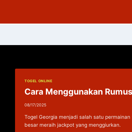
Skip
to
content
TOGEL ONLINE
Cara Menggunakan Rumus d
08/17/2025
Togel Georgia menjadi salah satu permaina
besar meraih jackpot yang menggiurkan.