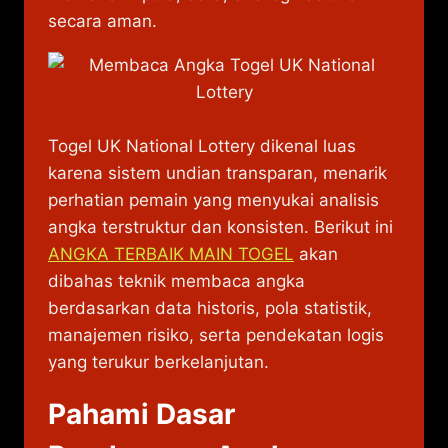
secara aman.
Togel UK National Lottery dikenal luas
karena sistem undian transparan, menarik
perhatian pemain yang menyukai analisis
angka terstruktur dan konsisten. Berikut ini
ANGKA TERBAIK MAIN TOGEL
akan
dibahas teknik membaca angka
berdasarkan data historis, pola statistik,
manajemen risiko, serta pendekatan logis
yang terukur berkelanjutan.
Pahami Dasar