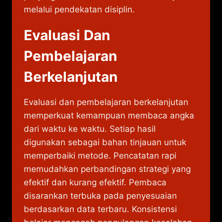
melalui pendekatan disiplin.
Evaluasi Dan
Pembelajaran
Berkelanjutan
Evaluasi dan pembelajaran berkelanjutan
memperkuat kemampuan membaca angka
dari waktu ke waktu. Setiap hasil
digunakan sebagai bahan tinjauan untuk
memperbaiki metode. Pencatatan rapi
memudahkan perbandingan strategi yang
efektif dan kurang efektif. Pembaca
disarankan terbuka pada penyesuaian
berdasarkan data terbaru. Konsistensi