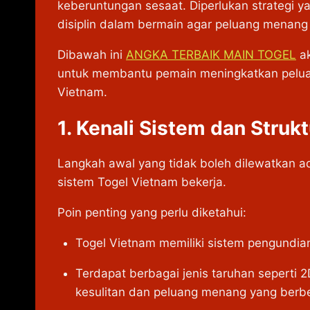
keberuntungan sesaat. Diperlukan strategi y
disiplin dalam bermain agar peluang menang
Dibawah ini
ANGKA TERBAIK MAIN TOGEL
ak
untuk membantu pemain meningkatkan pelua
Vietnam.
1. Kenali Sistem dan Struk
Langkah awal yang tidak boleh dilewatkan
sistem Togel Vietnam bekerja.
Poin penting yang perlu diketahui:
Togel Vietnam memiliki sistem pengundian
Terdapat berbagai jenis taruhan seperti 
kesulitan dan peluang menang yang berb