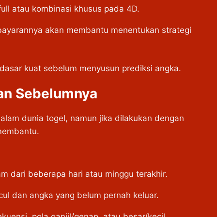
full atau kombinasi khusus pada 4D.
ayarannya akan membantu menentukan strategi
dasar kuat sebelum menyusun prediksi angka.
ran Sebelumnya
alam dunia togel, namun jika dilakukan dengan
 membantu.
m dari beberapa hari atau minggu terakhir.
cul dan angka yang belum pernah keluar.
uensi, pola ganjil/genap, atau besar/kecil.