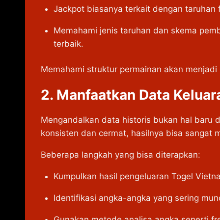
Jackpot biasanya terkait dengan taruhan 
Memahami jenis taruhan dan skema pemb
terbaik.
Memahami struktur permainan akan menjadi 
2. Manfaatkan Data Kelua
Mengandalkan data historis bukan hal baru d
konsisten dan cermat, hasilnya bisa sangat
Beberapa langkah yang bisa diterapkan:
Kumpulkan hasil pengeluaran Togel Vietna
Identifikasi angka-angka yang sering mun
Gunakan metode analisa angka seperti frek