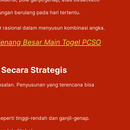
gan berulang pada hari tertentu.
 rasional dalam menyusun kombinasi angka.
enang Besar Main Togel PCSO
Secara Strategis
asalan. Penyusunan yang terencana bisa
perti tinggi-rendah dan ganjil-genap.