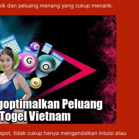
unik dan peluang menang yang cukup menarik.
ot, tidak cukup hanya mengandalkan intuisi atau